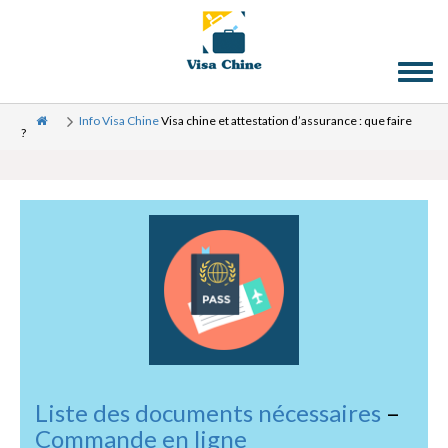
Toggl
naviga
Info Visa Chine
Visa chine et attestation d’assurance : que faire
?
Liste des documents nécessaires
–
Commande en ligne