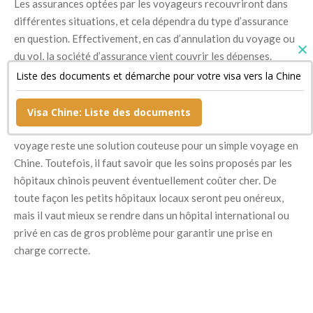
Les assurances optées par les voyageurs recouvriront dans
différentes situations, et cela dépendra du type d’assurance
en question. Effectivement, en cas d’annulation du voyage ou
du vol, la société d’assurance vient couvrir les dépenses.
Cette dernière couvrira également les dépenses dans le cas
Liste des documents et démarche pour votre visa vers la Chine
où l’assuré perde ses bagages ou ses médicaments vitaux.
Visa Chine: Liste des documents
Plusieurs voyageurs pensent également qu’une assurance
voyage reste une solution couteuse pour un simple voyage en
Chine. Toutefois, il faut savoir que les soins proposés par les
hôpitaux chinois peuvent éventuellement coûter cher. De
toute façon les petits hôpitaux locaux seront peu onéreux,
mais il vaut mieux se rendre dans un hôpital international ou
privé en cas de gros problème pour garantir une prise en
charge correcte.