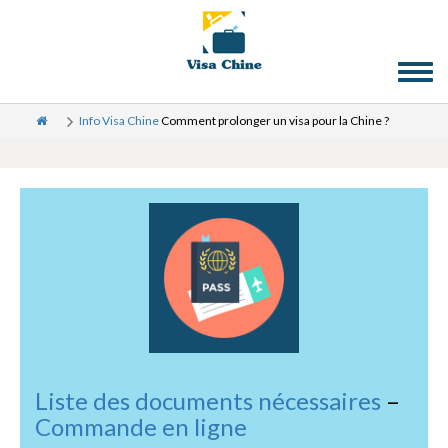
Toggl
naviga
Info Visa Chine
Comment prolonger un visa pour la Chine ?
Liste des documents nécessaires
–
Commande en ligne