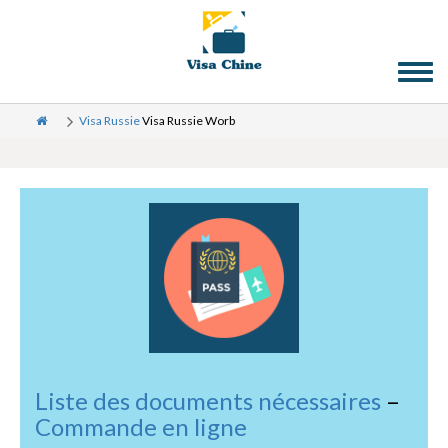
Toggl
naviga
Visa Russie
Visa Russie Worb
Liste des documents nécessaires
–
Commande en ligne