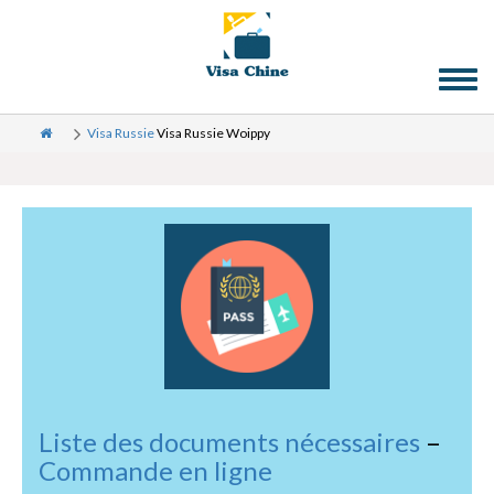
Toggl
naviga
Visa Russie
Visa Russie Woippy
Liste des documents nécessaires
–
Commande en ligne