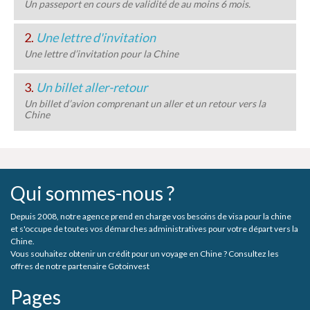
Un passeport en cours de validité de au moins 6 mois.
2.
Une lettre d'invitation
Une lettre d’invitation pour la Chine
3.
Un billet aller-retour
Un billet d’avion comprenant un aller et un retour vers la
Chine
Qui sommes-nous ?
Depuis 2008, notre agence prend en charge vos besoins de visa pour la chine
et s'occupe de toutes vos démarches administratives pour votre départ vers la
Chine.
Vous souhaitez obtenir un crédit pour un voyage en Chine ? Consultez les
offres de notre partenaire Gotoinvest
Pages