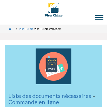
Toggl
naviga
Visa Russie
Visa Russie Waregem
Liste des documents nécessaires
–
Commande en ligne