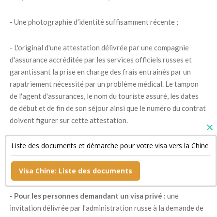
- Une photographie d'identité suffisamment récente ;
- L'original d'une attestation délivrée par une compagnie
d'assurance accréditée par les services officiels russes et
garantissant la prise en charge des frais entraînés par un
rapatriement nécessité par un problème médical. Le tampon
de l'agent d'assurances, le nom du touriste assuré, les dates
de début et de fin de son séjour ainsi que le numéro du contrat
doivent figurer sur cette attestation.
Liste des documents et démarche pour votre visa vers la Chine
- Un document confirmant la réservation de sa chambre
d'hôtel si son séjour est bref ainsi qu'une copie de son billet de
retour ;
Visa Chine: Liste des documents
- Pour les personnes demandant un visa privé :
une
invitation délivrée par l'administration russe à la demande de