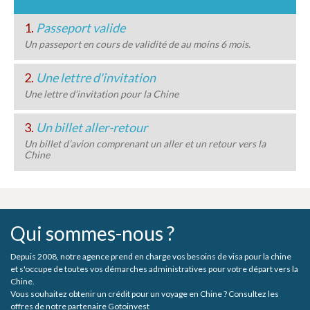
1.
Passeport valide
Un passeport en cours de validité de au moins 6 mois.
2.
Une lettre d'invitation
Une lettre d’invitation pour la Chine
3.
Un billet aller-retour
Un billet d’avion comprenant un aller et un retour vers la
Chine
Qui sommes-nous ?
Depuis 2008, notre agence prend en charge vos besoins de visa pour la chine
et s'occupe de toutes vos démarches administratives pour votre départ vers la
Chine.
Vous souhaitez obtenir un crédit pour un voyage en Chine ? Consultez les
offres de notre partenaire Gotoinvest