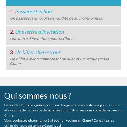
1.
Passeport valide
Un passeport en cours de validité de au moins 6 mois.
2.
Une lettre d'invitation
Une lettre d’invitation pour la Chine
3.
Un billet aller-retour
Un billet d’avion comprenant un aller et un retour vers la
Chine
Qui sommes-nous ?
Depuis 2008, notre agence prend en charge vos besoins de visa pour la chine
et s'occupe de toutes vos démarches administratives pour votre départ vers la
Chine.
Vous souhaitez obtenir un crédit pour un voyage en Chine ? Consultez les
offres de notre partenaire Gotoinvest