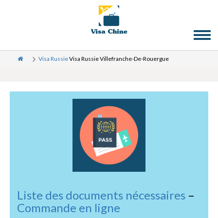
Toggl
naviga
Visa Russie
Visa Russie Villefranche-De-Rouergue
Liste des documents nécessaires
–
Commande en ligne