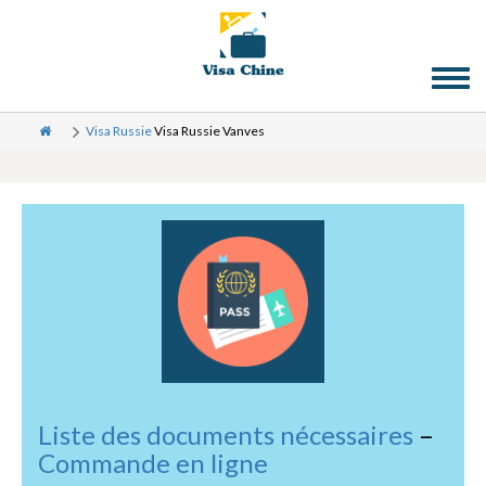
Toggl
naviga
Visa Russie
Visa Russie Vanves
Liste des documents nécessaires
–
Commande en ligne