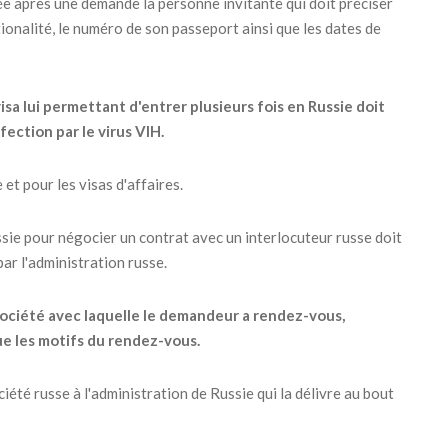
rée après une demande la personne invitante qui doit préciser
ationalité, le numéro de son passeport ainsi que les dates de
sa lui permettant d'entrer plusieurs fois en Russie doit
fection par le virus VIH.
et pour les visas d'affaires.
ssie pour négocier un contrat avec un interlocuteur russe doit
ar l'administration russe.
a société avec laquelle le demandeur a rendez-vous,
que les motifs du rendez-vous.
iété russe à l'administration de Russie qui la délivre au bout