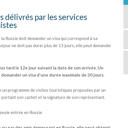
s délivrés par les services
ristes
la Russie doit demander un visa qui correspond à sa
 séjour ne doit pas durer plus de 13 jours, elle peut demander
lus tard le 12e jour suivant la date de son arrivée. Un
t demander un visa d'une durée maximale de 30 jours.
re un programme de visites touristiques proposées par un
t portant son cachet et la signature de son représentant.
 seule entrée en Russie.
s ou par des amis demeurant en Russie, elle peut obtenir