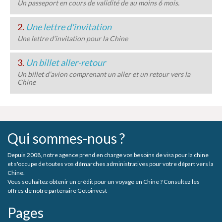
Un passeport en cours de validité de au moins 6 mois.
2.
Une lettre d'invitation
Une lettre d’invitation pour la Chine
3.
Un billet aller-retour
Un billet d’avion comprenant un aller et un retour vers la
Chine
Qui sommes-nous ?
Depuis 2008, notre agence prend en charge vos besoins de visa pour la chine
et s'occupe de toutes vos démarches administratives pour votre départ vers la
Chine.
Vous souhaitez obtenir un crédit pour un voyage en Chine ? Consultez les
offres de notre partenaire Gotoinvest
Pages