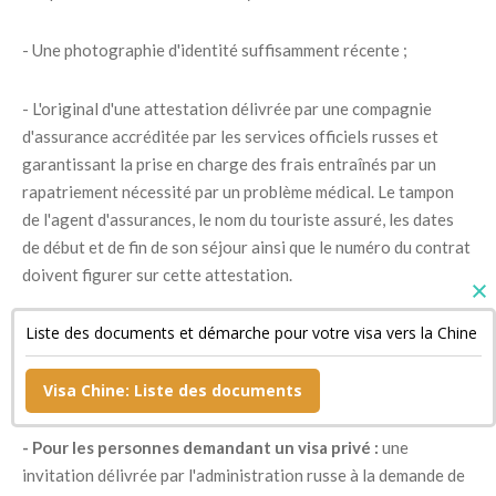
- Une photographie d'identité suffisamment récente ;
- L'original d'une attestation délivrée par une compagnie
d'assurance accréditée par les services officiels russes et
garantissant la prise en charge des frais entraînés par un
rapatriement nécessité par un problème médical. Le tampon
de l'agent d'assurances, le nom du touriste assuré, les dates
de début et de fin de son séjour ainsi que le numéro du contrat
doivent figurer sur cette attestation.
Liste des documents et démarche pour votre visa vers la Chine
- Un document confirmant la réservation de sa chambre
d'hôtel si son séjour est bref ainsi qu'une copie de son billet de
retour ;
Visa Chine: Liste des documents
- Pour les personnes demandant un visa privé :
une
invitation délivrée par l'administration russe à la demande de