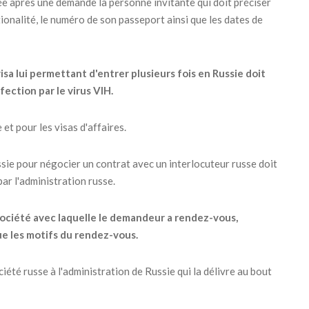
rée après une demande la personne invitante qui doit préciser
ationalité, le numéro de son passeport ainsi que les dates de
sa lui permettant d'entrer plusieurs fois en Russie doit
fection par le virus VIH.
et pour les visas d'affaires.
ssie pour négocier un contrat avec un interlocuteur russe doit
ar l'administration russe.
a société avec laquelle le demandeur a rendez-vous,
que les motifs du rendez-vous.
iété russe à l'administration de Russie qui la délivre au bout