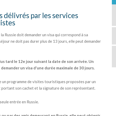
s délivrés par les services
ristes
la Russie doit demander un visa qui correspond à sa
 séjour ne doit pas durer plus de 13 jours, elle peut demander
lus tard le 12e jour suivant la date de son arrivée. Un
t demander un visa d'une durée maximale de 30 jours.
re un programme de visites touristiques proposées par un
t portant son cachet et la signature de son représentant.
 seule entrée en Russie.
s ou par des amis demeurant en Russie, elle peut obtenir