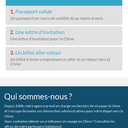
1.
Passeport valide
Un passeport en cours de validité de au moins 6 mois.
2.
Une lettre d'invitation
Une lettre d’invitation pour la Chine
3.
Un billet aller-retour
Un billet d’avion comprenant un aller et un retour vers la
Chine
Qui sommes-nous ?
Depuis 2008, notre agence prend en charge vos besoins de visa pour la chine
et s'occupe de toutes vos démarches administratives pour votre départ vers la
Chine.
Vous souhaitez obtenir un crédit pour un voyage en Chine ? Consultez les
offres de notre partenaire Gotoinvest