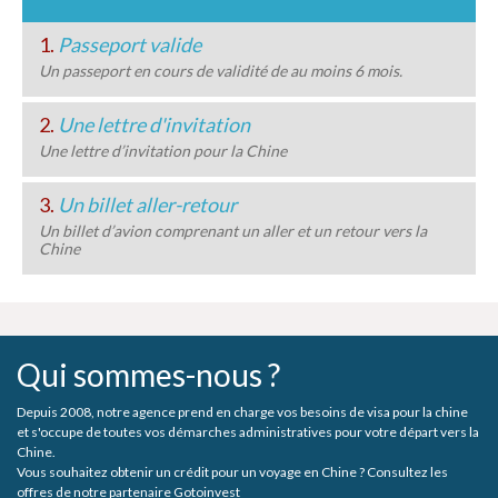
1.
Passeport valide
Un passeport en cours de validité de au moins 6 mois.
2.
Une lettre d'invitation
Une lettre d’invitation pour la Chine
3.
Un billet aller-retour
Un billet d’avion comprenant un aller et un retour vers la
Chine
Qui sommes-nous ?
Depuis 2008, notre agence prend en charge vos besoins de visa pour la chine
et s'occupe de toutes vos démarches administratives pour votre départ vers la
Chine.
Vous souhaitez obtenir un crédit pour un voyage en Chine ? Consultez les
offres de notre partenaire Gotoinvest