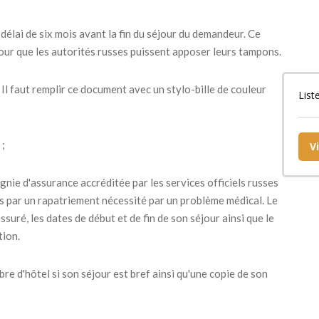
 délai de six mois avant la fin du séjour du demandeur. Ce
our que les autorités russes puissent apposer leurs tampons.
Il faut remplir ce document avec un stylo-bille de couleur
List
 ;
V
gnie d'assurance accréditée par les services officiels russes
és par un rapatriement nécessité par un problème médical. Le
suré, les dates de début et de fin de son séjour ainsi que le
tion.
e d'hôtel si son séjour est bref ainsi qu'une copie de son