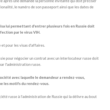
rée après une demande la personne invitante qui doit préciser
ationalité, le numéro de son passeport ainsi que les dates de
sa lui permettant d'entrer plusieurs fois en Russie doit
fection par le virus VIH.
et pour les visas d'affaires.
ssie pour négocier un contrat avec un interlocuteur russe doit
ar l'administration russe.
a société avec laquelle le demandeur a rendez-vous,
que les motifs du rendez-vous.
iété russe à l'administration de Russie qui la délivre au bout