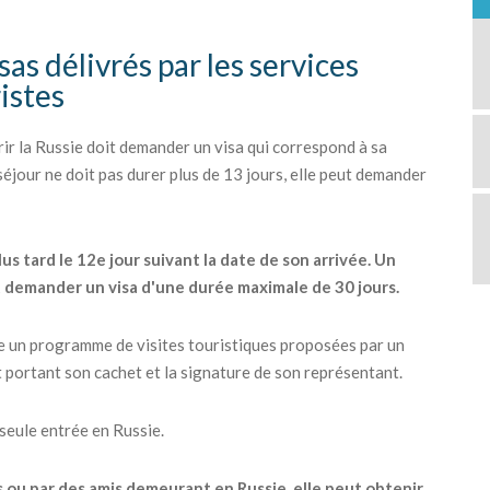
sas délivrés par les services
ristes
r la Russie doit demander un visa qui correspond à sa
 séjour ne doit pas durer plus de 13 jours, elle peut demander
lus tard le 12e jour suivant la date de son arrivée. Un
t demander un visa d'une durée maximale de 30 jours.
re un programme de visites touristiques proposées par un
t portant son cachet et la signature de son représentant.
 seule entrée en Russie.
s ou par des amis demeurant en Russie, elle peut obtenir