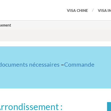
VISA CHINE
VISA I
ssement
 documents nécessaires
–
Commande
Arrondissement :