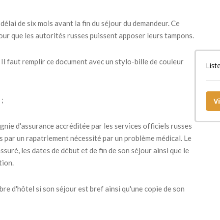
 délai de six mois avant la fin du séjour du demandeur. Ce
our que les autorités russes puissent apposer leurs tampons.
Il faut remplir ce document avec un stylo-bille de couleur
List
 ;
V
gnie d'assurance accréditée par les services officiels russes
és par un rapatriement nécessité par un problème médical. Le
suré, les dates de début et de fin de son séjour ainsi que le
tion.
e d'hôtel si son séjour est bref ainsi qu'une copie de son