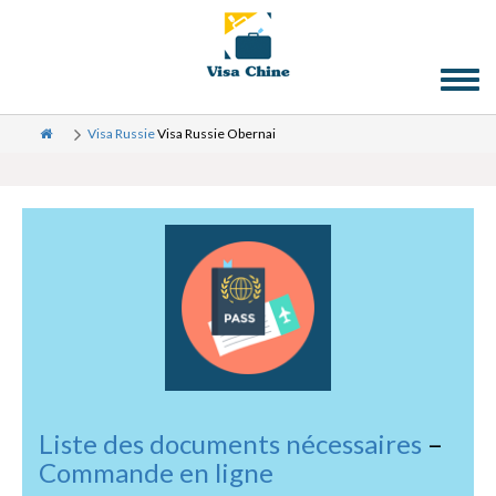
Toggl
naviga
Visa Russie
Visa Russie Obernai
Liste des documents nécessaires
–
Commande en ligne