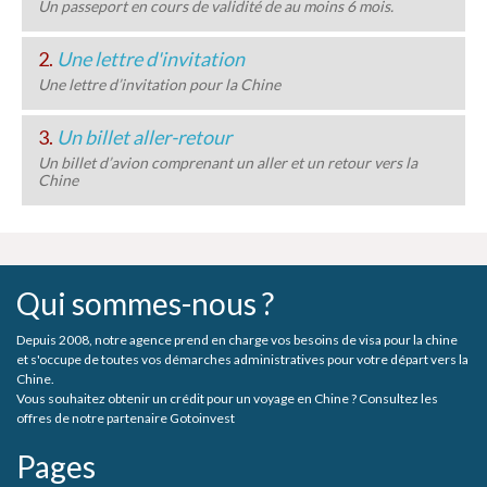
Un passeport en cours de validité de au moins 6 mois.
2.
Une lettre d'invitation
Une lettre d’invitation pour la Chine
3.
Un billet aller-retour
Un billet d’avion comprenant un aller et un retour vers la
Chine
Qui sommes-nous ?
Depuis 2008, notre agence prend en charge vos besoins de visa pour la chine
et s'occupe de toutes vos démarches administratives pour votre départ vers la
Chine.
Vous souhaitez obtenir un crédit pour un voyage en Chine ? Consultez les
offres de notre partenaire Gotoinvest
Pages