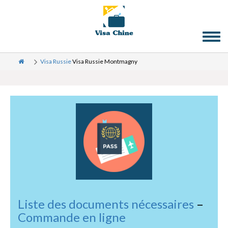
Toggl
naviga
Visa Russie
Visa Russie Montmagny
Liste des documents nécessaires
–
Commande en ligne