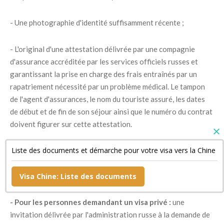
- Une photographie d'identité suffisamment récente ;
- L'original d'une attestation délivrée par une compagnie
d'assurance accréditée par les services officiels russes et
garantissant la prise en charge des frais entraînés par un
rapatriement nécessité par un problème médical. Le tampon
de l'agent d'assurances, le nom du touriste assuré, les dates
de début et de fin de son séjour ainsi que le numéro du contrat
doivent figurer sur cette attestation.
Liste des documents et démarche pour votre visa vers la Chine
- Un document confirmant la réservation de sa chambre
d'hôtel si son séjour est bref ainsi qu'une copie de son billet de
retour ;
Visa Chine: Liste des documents
- Pour les personnes demandant un visa privé :
une
invitation délivrée par l'administration russe à la demande de