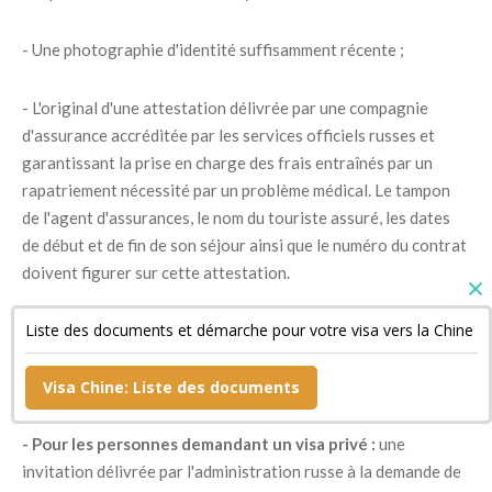
- Une photographie d'identité suffisamment récente ;
- L'original d'une attestation délivrée par une compagnie
d'assurance accréditée par les services officiels russes et
garantissant la prise en charge des frais entraînés par un
rapatriement nécessité par un problème médical. Le tampon
de l'agent d'assurances, le nom du touriste assuré, les dates
de début et de fin de son séjour ainsi que le numéro du contrat
doivent figurer sur cette attestation.
Liste des documents et démarche pour votre visa vers la Chine
- Un document confirmant la réservation de sa chambre
d'hôtel si son séjour est bref ainsi qu'une copie de son billet de
retour ;
Visa Chine: Liste des documents
- Pour les personnes demandant un visa privé :
une
invitation délivrée par l'administration russe à la demande de