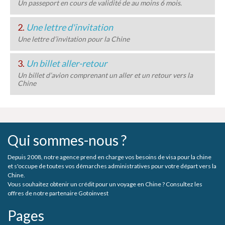
Un passeport en cours de validité de au moins 6 mois.
2.
Une lettre d'invitation
Une lettre d’invitation pour la Chine
3.
Un billet aller-retour
Un billet d’avion comprenant un aller et un retour vers la
Chine
Qui sommes-nous ?
Depuis 2008, notre agence prend en charge vos besoins de visa pour la chine
et s'occupe de toutes vos démarches administratives pour votre départ vers la
Chine.
Vous souhaitez obtenir un crédit pour un voyage en Chine ? Consultez les
offres de notre partenaire Gotoinvest
Pages