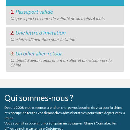
1.
Passeport valide
Un passeport en cours de validité de au moins 6 mois.
2.
Une lettre d'invitation
Une lettre d’invitation pour la Chine
3.
Un billet aller-retour
Un billet d’avion comprenant un aller et un retour vers la
Chine
Qui sommes-nous ?
Depuis 2008, notre agence prend en charge vos besoins de visa pour la chine
et s'occupe de toutes vos démarches administratives pour votre départ vers la
Chine.
Vous souhaitez obtenir un crédit pour un voyage en Chine ? Consultez les
offres de notre partenaire Gotoinvest