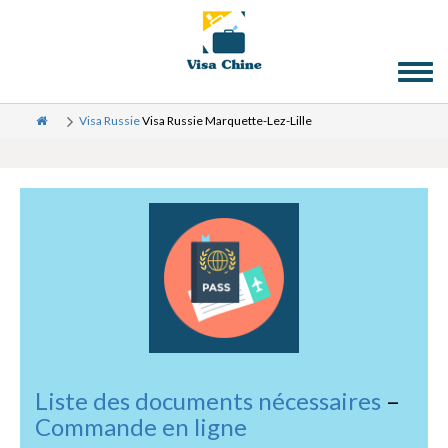
Toggl
naviga
Visa Russie
Visa Russie Marquette-Lez-Lille
Liste des documents nécessaires
–
Commande en ligne