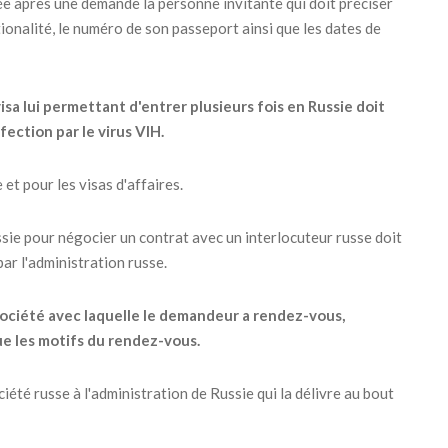
rée après une demande la personne invitante qui doit préciser
ationalité, le numéro de son passeport ainsi que les dates de
sa lui permettant d'entrer plusieurs fois en Russie doit
fection par le virus VIH.
et pour les visas d'affaires.
ssie pour négocier un contrat avec un interlocuteur russe doit
ar l'administration russe.
a société avec laquelle le demandeur a rendez-vous,
que les motifs du rendez-vous.
iété russe à l'administration de Russie qui la délivre au bout