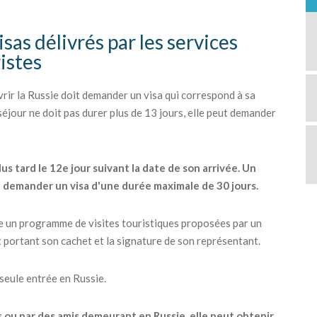
isas délivrés par les services
ristes
ir la Russie doit demander un visa qui correspond à sa
 séjour ne doit pas durer plus de 13 jours, elle peut demander
lus tard le 12e jour suivant la date de son arrivée. Un
t demander un visa d'une durée maximale de 30 jours.
re un programme de visites touristiques proposées par un
t portant son cachet et la signature de son représentant.
 seule entrée en Russie.
s ou par des amis demeurant en Russie, elle peut obtenir