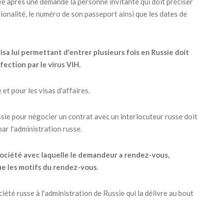
rée après une demande la personne invitante qui doit préciser
ationalité, le numéro de son passeport ainsi que les dates de
sa lui permettant d'entrer plusieurs fois en Russie doit
fection par le virus VIH.
et pour les visas d'affaires.
ssie pour négocier un contrat avec un interlocuteur russe doit
ar l'administration russe.
a société avec laquelle le demandeur a rendez-vous,
que les motifs du rendez-vous.
iété russe à l'administration de Russie qui la délivre au bout