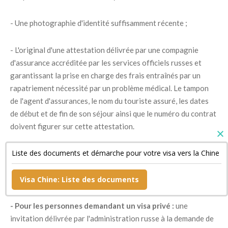
- Une photographie d'identité suffisamment récente ;
- L'original d'une attestation délivrée par une compagnie
d'assurance accréditée par les services officiels russes et
garantissant la prise en charge des frais entraînés par un
rapatriement nécessité par un problème médical. Le tampon
de l'agent d'assurances, le nom du touriste assuré, les dates
de début et de fin de son séjour ainsi que le numéro du contrat
doivent figurer sur cette attestation.
Liste des documents et démarche pour votre visa vers la Chine
- Un document confirmant la réservation de sa chambre
d'hôtel si son séjour est bref ainsi qu'une copie de son billet de
retour ;
Visa Chine: Liste des documents
- Pour les personnes demandant un visa privé :
une
invitation délivrée par l'administration russe à la demande de