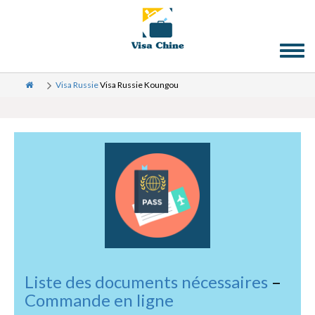
Toggl
naviga
Visa Russie
Visa Russie Koungou
Liste des documents nécessaires
–
Commande en ligne