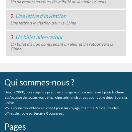
Un passeport en cours de validité de au moins 6 mois.
2.
Une lettre d'invitation
Une lettre d’invitation pour la Chine
3.
Un billet aller-retour
Un billet d’avion comprenant un aller et un retour vers la
Chine
Qui sommes-nous ?
Depuis 2008, notre agence prend en charge vos besoins de visa pour la chine
et s'occupe de toutes vos démarches administratives pour votre départ vers la
Chine.
Vous souhaitez obtenir un crédit pour un voyage en Chine ? Consultez les
offres de notre partenaire Gotoinvest
Pages