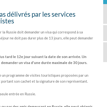
as délivrés par les services
ristes
 la Russie doit demander un visa qui correspond à sa
 séjour ne doit pas durer plus de 13 jours, elle peut demander
lus tard le 12e jour suivant la date de son arrivée. Un
t demander un visa d'une durée maximale de 30 jours.
re un programme de visites touristiques proposées par un
t portant son cachet et la signature de son représentant.
 seule entrée en Russie.
s ou par des amis demeurant en Russie, elle peut obtenir