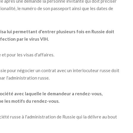
rée après une demande la personne invitante qui doit préciser
ationalité, le numéro de son passeport ainsi que les dates de
sa lui permettant d'entrer plusieurs fois en Russie doit
fection par le virus VIH.
et pour les visas d'affaires.
ssie pour négocier un contrat avec un interlocuteur russe doit
ar l'administration russe.
a société avec laquelle le demandeur a rendez-vous,
que les motifs du rendez-vous.
iété russe à l'administration de Russie qui la délivre au bout