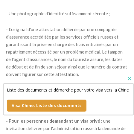
- Une photographie d'identité suffisamment récente ;
- L'original d'une attestation délivrée par une compagnie
d'assurance accréditée par les services officiels russes et
garantissant la prise en charge des frais entraînés par un
rapatriement nécessité par un problème médical. Le tampon
de l'agent d'assurances, le nom du touriste assuré, les dates
de début et de fin de son séjour ainsi que le numéro du contrat
doivent figurer sur cette attestation.
Liste des documents et démarche pour votre visa vers la Chine
- Un document confirmant la réservation de sa chambre
d'hôtel si son séjour est bref ainsi qu'une copie de son billet de
retour ;
Visa Chine: Liste des documents
- Pour les personnes demandant un visa privé :
une
invitation délivrée par l'administration russe à la demande de