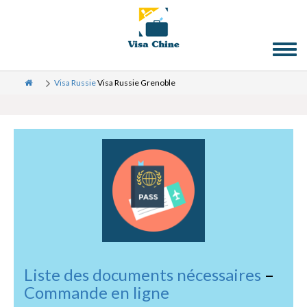
Toggl
naviga
Visa Russie
Visa Russie Grenoble
Liste des documents nécessaires
–
Commande en ligne