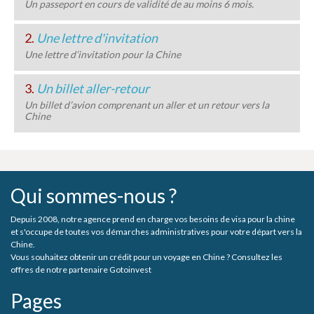
Un passeport en cours de validité de au moins 6 mois.
2.
Une lettre d'invitation
Une lettre d’invitation pour la Chine
3.
Un billet aller-retour
Un billet d’avion comprenant un aller et un retour vers la
Chine
Qui sommes-nous ?
Depuis 2008, notre agence prend en charge vos besoins de visa pour la chine
et s'occupe de toutes vos démarches administratives pour votre départ vers la
Chine.
Vous souhaitez obtenir un crédit pour un voyage en Chine ? Consultez les
offres de notre partenaire Gotoinvest
Pages