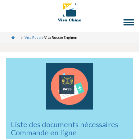
Toggl
naviga
Visa Russie
Visa Russie Enghien
Liste des documents nécessaires
–
Commande en ligne