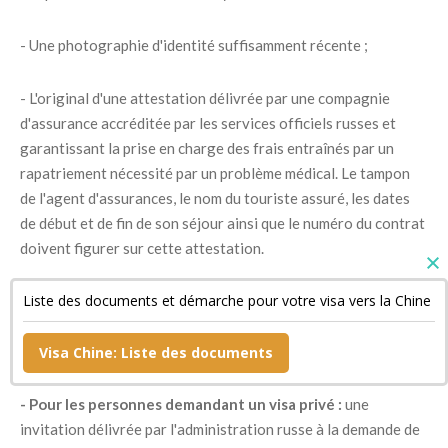
- Une photographie d'identité suffisamment récente ;
- L'original d'une attestation délivrée par une compagnie
d'assurance accréditée par les services officiels russes et
garantissant la prise en charge des frais entraînés par un
rapatriement nécessité par un problème médical. Le tampon
de l'agent d'assurances, le nom du touriste assuré, les dates
de début et de fin de son séjour ainsi que le numéro du contrat
doivent figurer sur cette attestation.
Liste des documents et démarche pour votre visa vers la Chine
- Un document confirmant la réservation de sa chambre
d'hôtel si son séjour est bref ainsi qu'une copie de son billet de
retour ;
Visa Chine: Liste des documents
- Pour les personnes demandant un visa privé :
une
invitation délivrée par l'administration russe à la demande de