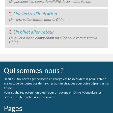
Un passeport en cours de validité de au moins 6 mois.
2.
Une lettre d'invitation
Une lettre d’invitation pour la Chine
3.
Un billet aller-retour
Un billet d’avion comprenant un aller et un retour vers la
Chine
Qui sommes-nous ?
Depuis 2008, notre agence prend en charge vos besoins de visa pour la chine
et s'occupe de toutes vos démarches administratives pour votre départ vers la
Chine.
Vous souhaitez obtenir un crédit pour un voyage en Chine ? Consultez les
offres de notre partenaire Gotoinvest
Pages