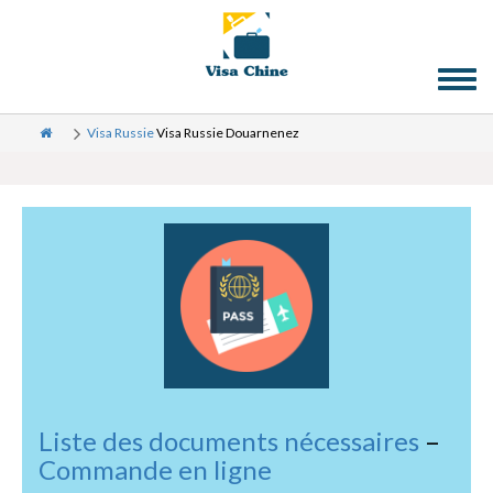
Toggl
naviga
Visa Russie
Visa Russie Douarnenez
Liste des documents nécessaires
–
Commande en ligne