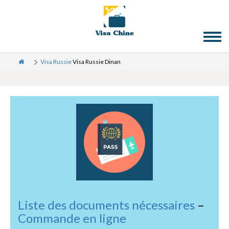
Toggl
naviga
Visa Russie
Visa Russie Dinan
Liste des documents nécessaires
–
Commande en ligne