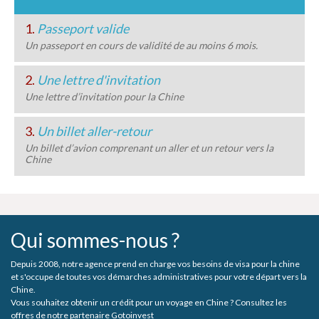
1.
Passeport valide
Un passeport en cours de validité de au moins 6 mois.
2.
Une lettre d'invitation
Une lettre d’invitation pour la Chine
3.
Un billet aller-retour
Un billet d’avion comprenant un aller et un retour vers la
Chine
Qui sommes-nous ?
Depuis 2008, notre agence prend en charge vos besoins de visa pour la chine
et s'occupe de toutes vos démarches administratives pour votre départ vers la
Chine.
Vous souhaitez obtenir un crédit pour un voyage en Chine ? Consultez les
offres de notre partenaire Gotoinvest