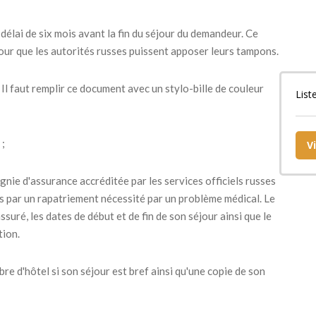
 délai de six mois avant la fin du séjour du demandeur. Ce
our que les autorités russes puissent apposer leurs tampons.
Il faut remplir ce document avec un stylo-bille de couleur
List
 ;
V
gnie d'assurance accréditée par les services officiels russes
és par un rapatriement nécessité par un problème médical. Le
suré, les dates de début et de fin de son séjour ainsi que le
tion.
e d'hôtel si son séjour est bref ainsi qu'une copie de son