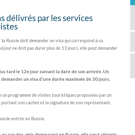
s délivrés par les services
ristes
la Russie doit demander un visa qui correspond à sa
 séjour ne doit pas durer plus de 13 jours, elle peut demander
lus tard le 12e jour suivant la date de son arrivée. Un
t demander un visa d'une durée maximale de 30 jours.
re un programme de visites touristiques proposées par un
t portant son cachet et la signature de son représentant.
 seule entrée en Russie.
s ou par des amis demeurant en Russie, elle peut obtenir