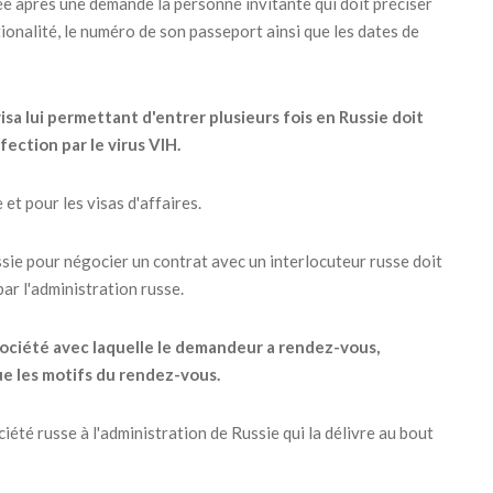
rée après une demande la personne invitante qui doit préciser
ationalité, le numéro de son passeport ainsi que les dates de
sa lui permettant d'entrer plusieurs fois en Russie doit
fection par le virus VIH.
et pour les visas d'affaires.
ssie pour négocier un contrat avec un interlocuteur russe doit
ar l'administration russe.
a société avec laquelle le demandeur a rendez-vous,
que les motifs du rendez-vous.
iété russe à l'administration de Russie qui la délivre au bout