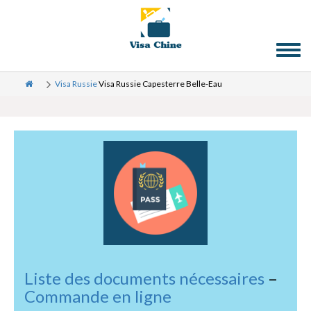
Toggl
naviga
Visa Russie
Visa Russie Capesterre Belle-Eau
Liste des documents nécessaires
–
Commande en ligne