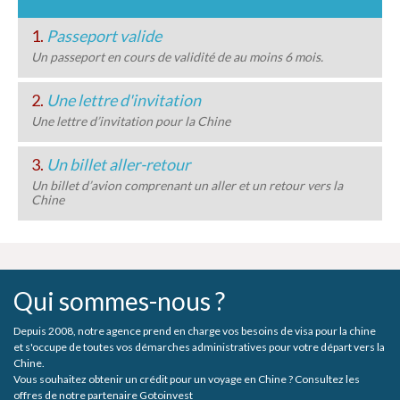
1.
Passeport valide
Un passeport en cours de validité de au moins 6 mois.
2.
Une lettre d'invitation
Une lettre d’invitation pour la Chine
3.
Un billet aller-retour
Un billet d’avion comprenant un aller et un retour vers la
Chine
Qui sommes-nous ?
Depuis 2008, notre agence prend en charge vos besoins de visa pour la chine
et s'occupe de toutes vos démarches administratives pour votre départ vers la
Chine.
Vous souhaitez obtenir un crédit pour un voyage en Chine ? Consultez les
offres de notre partenaire Gotoinvest