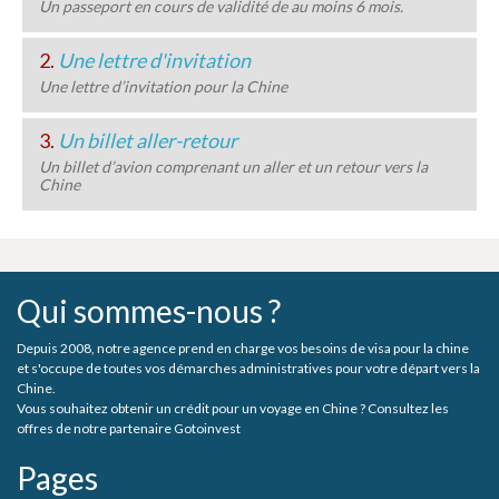
Un passeport en cours de validité de au moins 6 mois.
2.
Une lettre d'invitation
Une lettre d’invitation pour la Chine
3.
Un billet aller-retour
Un billet d’avion comprenant un aller et un retour vers la
Chine
Qui sommes-nous ?
Depuis 2008, notre agence prend en charge vos besoins de visa pour la chine
et s'occupe de toutes vos démarches administratives pour votre départ vers la
Chine.
Vous souhaitez obtenir un crédit pour un voyage en Chine ? Consultez les
offres de notre partenaire Gotoinvest
Pages