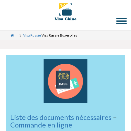
Toggl
naviga
Visa Russie
Visa Russie Buxerolles
Liste des documents nécessaires
–
Commande en ligne