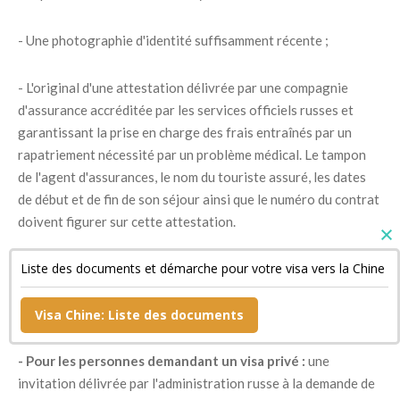
- Une photographie d'identité suffisamment récente ;
- L'original d'une attestation délivrée par une compagnie
d'assurance accréditée par les services officiels russes et
garantissant la prise en charge des frais entraînés par un
rapatriement nécessité par un problème médical. Le tampon
de l'agent d'assurances, le nom du touriste assuré, les dates
de début et de fin de son séjour ainsi que le numéro du contrat
doivent figurer sur cette attestation.
Liste des documents et démarche pour votre visa vers la Chine
- Un document confirmant la réservation de sa chambre
d'hôtel si son séjour est bref ainsi qu'une copie de son billet de
retour ;
Visa Chine: Liste des documents
- Pour les personnes demandant un visa privé :
une
invitation délivrée par l'administration russe à la demande de