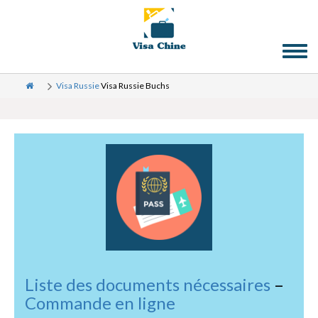
Toggl
naviga
Visa Russie
Visa Russie Buchs
Liste des documents nécessaires
–
Commande en ligne