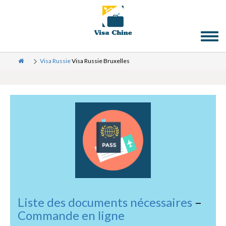
Toggl
naviga
Visa Russie
Visa Russie Bruxelles
Liste des documents nécessaires
–
Commande en ligne