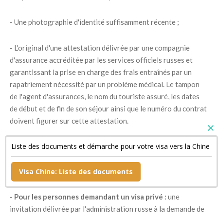
- Une photographie d'identité suffisamment récente ;
- L'original d'une attestation délivrée par une compagnie
d'assurance accréditée par les services officiels russes et
garantissant la prise en charge des frais entraînés par un
rapatriement nécessité par un problème médical. Le tampon
de l'agent d'assurances, le nom du touriste assuré, les dates
de début et de fin de son séjour ainsi que le numéro du contrat
doivent figurer sur cette attestation.
Liste des documents et démarche pour votre visa vers la Chine
- Un document confirmant la réservation de sa chambre
d'hôtel si son séjour est bref ainsi qu'une copie de son billet de
retour ;
Visa Chine: Liste des documents
- Pour les personnes demandant un visa privé :
une
invitation délivrée par l'administration russe à la demande de