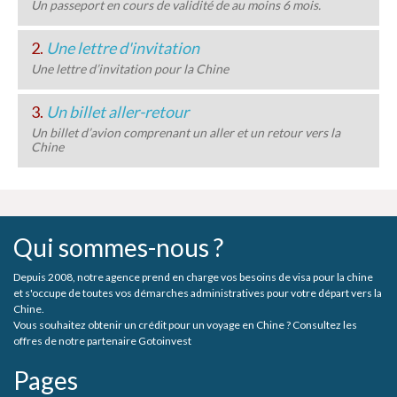
Un passeport en cours de validité de au moins 6 mois.
2.
Une lettre d'invitation
Une lettre d’invitation pour la Chine
3.
Un billet aller-retour
Un billet d’avion comprenant un aller et un retour vers la
Chine
Qui sommes-nous ?
Depuis 2008, notre agence prend en charge vos besoins de visa pour la chine
et s'occupe de toutes vos démarches administratives pour votre départ vers la
Chine.
Vous souhaitez obtenir un crédit pour un voyage en Chine ? Consultez les
offres de notre partenaire Gotoinvest
Pages