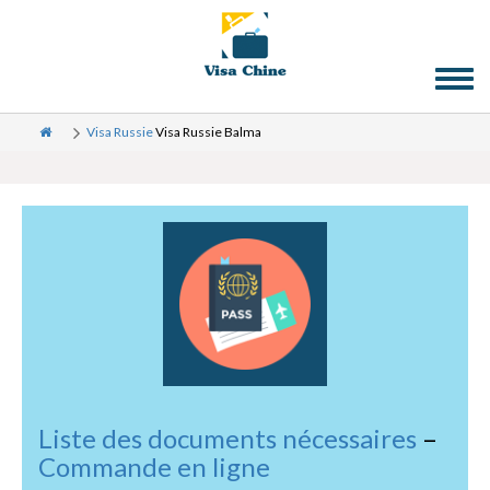
Toggl
naviga
Visa Russie
Visa Russie Balma
Liste des documents nécessaires
–
Commande en ligne