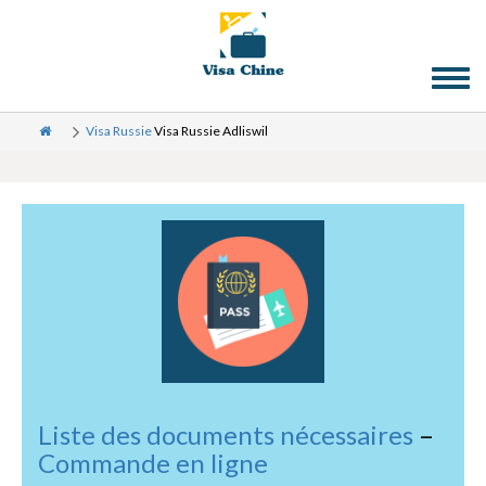
Toggl
naviga
Visa Russie
Visa Russie Adliswil
Liste des documents nécessaires
–
Commande en ligne