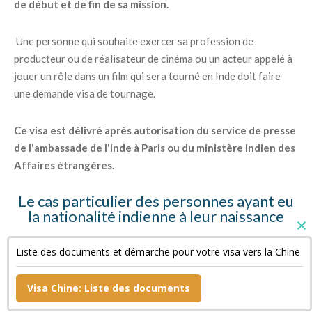
de début et de fin de sa mission.
Une personne qui souhaite exercer sa profession de
producteur ou de réalisateur de cinéma ou un acteur appelé à
jouer un rôle dans un film qui sera tourné en Inde doit faire
une demande visa de tournage.
Ce visa est délivré après autorisation du service de presse
de l'ambassade de l'Inde à Paris ou du ministère indien des
Affaires étrangères.
Le cas particulier des personnes ayant eu
la nationalité indienne à leur naissance
Ces personnes doivent fournir des copies de leur « Surrender
Liste des documents et démarche pour votre visa vers la Chine
Certificate » et de leur passeport indien annulé ainsi qu'une
déclaration sur l'honneur.
Visa Chine: Liste des documents