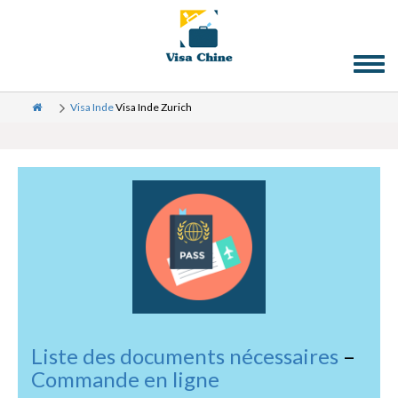
Toggl
naviga
Visa Inde
Visa Inde Zurich
Liste des documents nécessaires
–
Commande en ligne