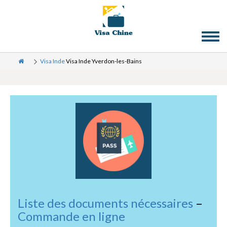
Toggl
naviga
Visa Inde
Visa Inde Yverdon-les-Bains
Liste des documents nécessaires
–
Commande en ligne