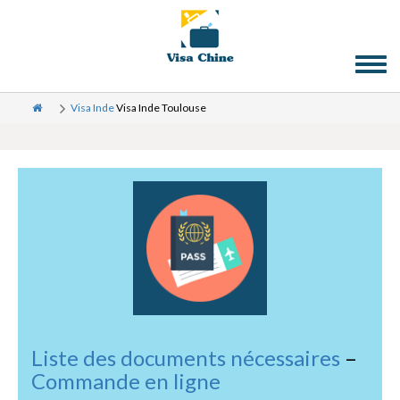
Toggl
naviga
Visa Inde
Visa Inde Toulouse
Liste des documents nécessaires
–
Commande en ligne