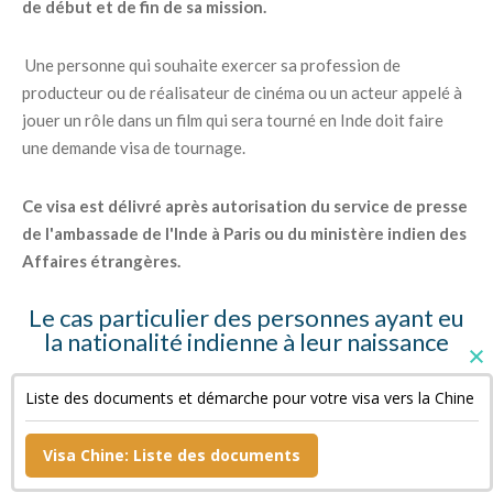
de début et de fin de sa mission.
Une personne qui souhaite exercer sa profession de
producteur ou de réalisateur de cinéma ou un acteur appelé à
jouer un rôle dans un film qui sera tourné en Inde doit faire
une demande visa de tournage.
Ce visa est délivré après autorisation du service de presse
de l'ambassade de l'Inde à Paris ou du ministère indien des
Affaires étrangères.
Le cas particulier des personnes ayant eu
la nationalité indienne à leur naissance
Ces personnes doivent fournir des copies de leur « Surrender
Liste des documents et démarche pour votre visa vers la Chine
Certificate » et de leur passeport indien annulé ainsi qu'une
déclaration sur l'honneur.
Visa Chine: Liste des documents