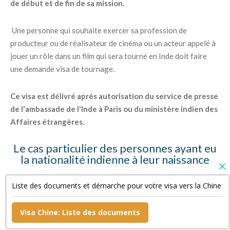
de début et de fin de sa mission.
Une personne qui souhaite exercer sa profession de
producteur ou de réalisateur de cinéma ou un acteur appelé à
jouer un rôle dans un film qui sera tourné en Inde doit faire
une demande visa de tournage.
Ce visa est délivré après autorisation du service de presse
de l'ambassade de l'Inde à Paris ou du ministère indien des
Affaires étrangères.
Le cas particulier des personnes ayant eu
la nationalité indienne à leur naissance
Ces personnes doivent fournir des copies de leur « Surrender
Liste des documents et démarche pour votre visa vers la Chine
Certificate » et de leur passeport indien annulé ainsi qu'une
déclaration sur l'honneur.
Visa Chine: Liste des documents