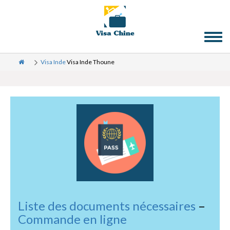
Toggl
naviga
Visa Inde
Visa Inde Thoune
Liste des documents nécessaires
–
Commande en ligne