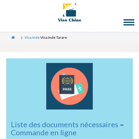
Toggl
naviga
Visa Inde
Visa Inde Tarare
Liste des documents nécessaires
–
Commande en ligne