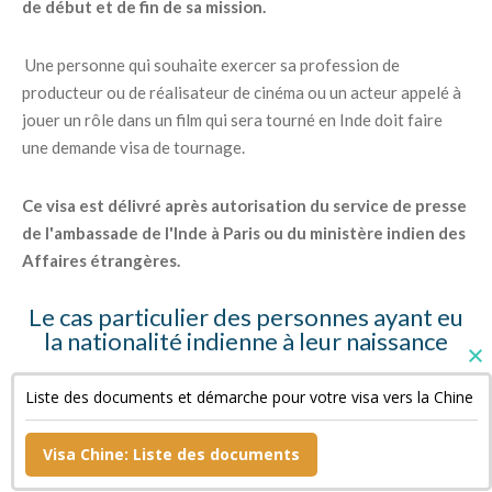
de début et de fin de sa mission.
Une personne qui souhaite exercer sa profession de
producteur ou de réalisateur de cinéma ou un acteur appelé à
jouer un rôle dans un film qui sera tourné en Inde doit faire
une demande visa de tournage.
Ce visa est délivré après autorisation du service de presse
de l'ambassade de l'Inde à Paris ou du ministère indien des
Affaires étrangères.
Le cas particulier des personnes ayant eu
la nationalité indienne à leur naissance
Ces personnes doivent fournir des copies de leur « Surrender
Liste des documents et démarche pour votre visa vers la Chine
Certificate » et de leur passeport indien annulé ainsi qu'une
déclaration sur l'honneur.
Visa Chine: Liste des documents