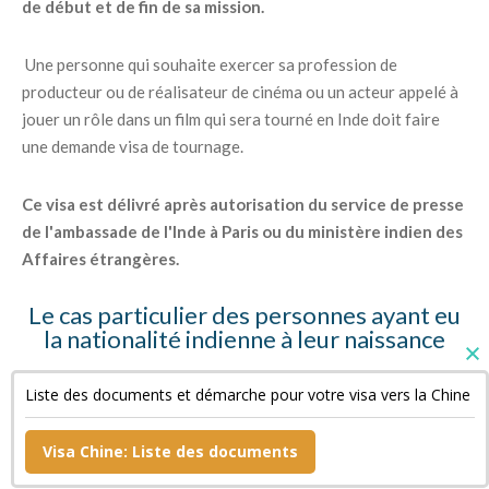
de début et de fin de sa mission.
Une personne qui souhaite exercer sa profession de
producteur ou de réalisateur de cinéma ou un acteur appelé à
jouer un rôle dans un film qui sera tourné en Inde doit faire
une demande visa de tournage.
Ce visa est délivré après autorisation du service de presse
de l'ambassade de l'Inde à Paris ou du ministère indien des
Affaires étrangères.
Le cas particulier des personnes ayant eu
la nationalité indienne à leur naissance
Ces personnes doivent fournir des copies de leur « Surrender
Liste des documents et démarche pour votre visa vers la Chine
Certificate » et de leur passeport indien annulé ainsi qu'une
déclaration sur l'honneur.
Visa Chine: Liste des documents