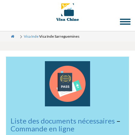
Toggl
naviga
Visa Inde
Visa Inde Sarreguemines
Liste des documents nécessaires
–
Commande en ligne