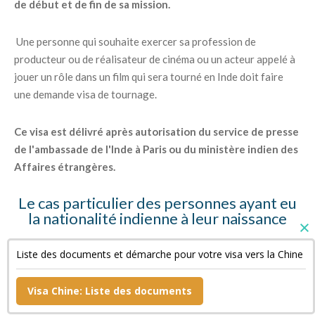
de début et de fin de sa mission.
Une personne qui souhaite exercer sa profession de
producteur ou de réalisateur de cinéma ou un acteur appelé à
jouer un rôle dans un film qui sera tourné en Inde doit faire
une demande visa de tournage.
Ce visa est délivré après autorisation du service de presse
de l'ambassade de l'Inde à Paris ou du ministère indien des
Affaires étrangères.
Le cas particulier des personnes ayant eu
la nationalité indienne à leur naissance
Ces personnes doivent fournir des copies de leur « Surrender
Liste des documents et démarche pour votre visa vers la Chine
Certificate » et de leur passeport indien annulé ainsi qu'une
déclaration sur l'honneur.
Visa Chine: Liste des documents