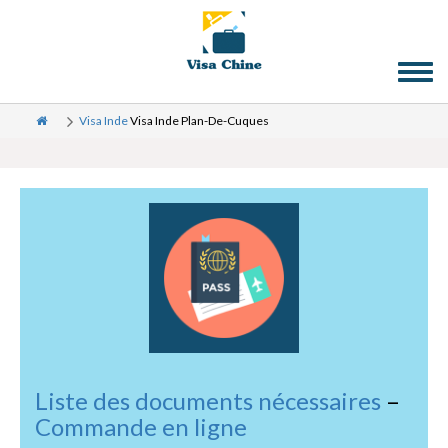
Toggl
naviga
Visa Inde
Visa Inde Plan-De-Cuques
Liste des documents nécessaires
–
Commande en ligne