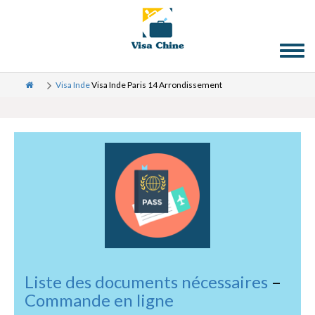
Toggl
naviga
Visa Inde
Visa Inde Paris 14 Arrondissement
Liste des documents nécessaires
–
Commande en ligne