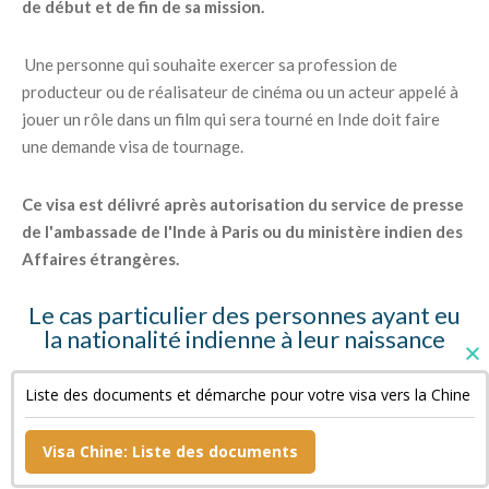
de début et de fin de sa mission.
Une personne qui souhaite exercer sa profession de
producteur ou de réalisateur de cinéma ou un acteur appelé à
jouer un rôle dans un film qui sera tourné en Inde doit faire
une demande visa de tournage.
Ce visa est délivré après autorisation du service de presse
de l'ambassade de l'Inde à Paris ou du ministère indien des
Affaires étrangères.
Le cas particulier des personnes ayant eu
la nationalité indienne à leur naissance
Ces personnes doivent fournir des copies de leur « Surrender
Liste des documents et démarche pour votre visa vers la Chine
Certificate » et de leur passeport indien annulé ainsi qu'une
déclaration sur l'honneur.
Visa Chine: Liste des documents