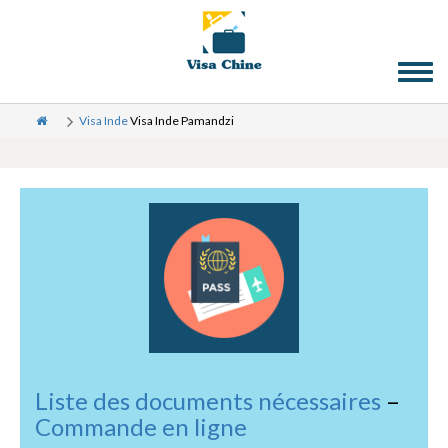
Toggl
naviga
Visa Inde
Visa Inde Pamandzi
Liste des documents nécessaires
–
Commande en ligne