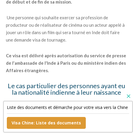
de début et de fin de sa mission.
Une personne qui souhaite exercer sa profession de
producteur ou de réalisateur de cinéma ou un acteur appelé à
jouer un rôle dans un film qui sera tourné en Inde doit faire
une demande visa de tournage.
Ce visa est délivré après autorisation du service de presse
de l'ambassade de l'Inde à Paris ou du ministère indien des
Affaires étrangères.
Le cas particulier des personnes ayant eu
la nationalité indienne à leur naissance
Ces personnes doivent fournir des copies de leur « Surrender
Liste des documents et démarche pour votre visa vers la Chine
Certificate » et de leur passeport indien annulé ainsi qu'une
déclaration sur l'honneur.
Visa Chine: Liste des documents