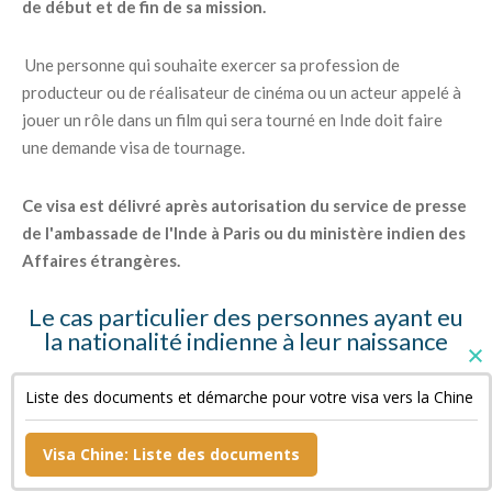
de début et de fin de sa mission.
Une personne qui souhaite exercer sa profession de
producteur ou de réalisateur de cinéma ou un acteur appelé à
jouer un rôle dans un film qui sera tourné en Inde doit faire
une demande visa de tournage.
Ce visa est délivré après autorisation du service de presse
de l'ambassade de l'Inde à Paris ou du ministère indien des
Affaires étrangères.
Le cas particulier des personnes ayant eu
la nationalité indienne à leur naissance
Ces personnes doivent fournir des copies de leur « Surrender
Liste des documents et démarche pour votre visa vers la Chine
Certificate » et de leur passeport indien annulé ainsi qu'une
déclaration sur l'honneur.
Visa Chine: Liste des documents