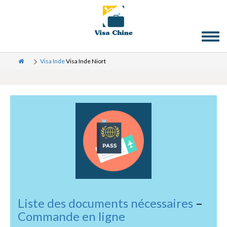
Toggl
naviga
Visa Inde
Visa Inde Niort
Liste des documents nécessaires
–
Commande en ligne