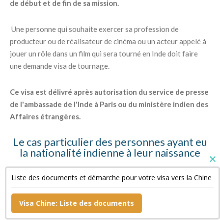
de début et de fin de sa mission.
Une personne qui souhaite exercer sa profession de
producteur ou de réalisateur de cinéma ou un acteur appelé à
jouer un rôle dans un film qui sera tourné en Inde doit faire
une demande visa de tournage.
Ce visa est délivré après autorisation du service de presse
de l'ambassade de l'Inde à Paris ou du ministère indien des
Affaires étrangères.
Le cas particulier des personnes ayant eu
la nationalité indienne à leur naissance
Ces personnes doivent fournir des copies de leur « Surrender
Liste des documents et démarche pour votre visa vers la Chine
Certificate » et de leur passeport indien annulé ainsi qu'une
déclaration sur l'honneur.
Visa Chine: Liste des documents