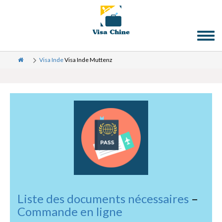
Toggl
naviga
Visa Inde
Visa Inde Muttenz
Liste des documents nécessaires
–
Commande en ligne